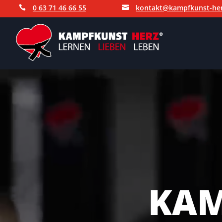
0 63 71 46 66 55
kontakt@kampfkunst-her


KA