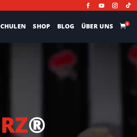
0
SCHULEN
SHOP
BLOG
ÜBER UNS

ERZ
®